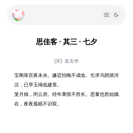
思佳客 · 其三 · 七夕
[宋]
袁去华
宝阁珠宫夜未央。嫌迟怕晚不成妆。乞求乌鹊填河
汉，已早玉绳低建章。

笼月烛，闭云房。经年离恨不胜长。思量也胜姮娥
在，夜夜孤眠不识双。
