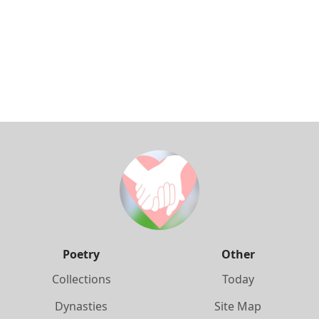
Poetry
Other
Collections
Today
Dynasties
Site Map