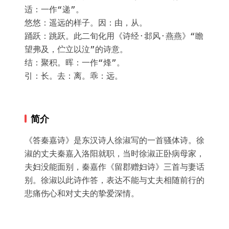
适：一作“递”。

悠悠：遥远的样子。因：由，从。

踊跃：跳跃。此二旬化用《诗经·邶风·燕燕》“瞻
望弗及，伫立以泣”的诗意。

结：聚积。晖：一作“烽”。

引：长。去：离。乖：远。
简介
《答秦嘉诗》是东汉诗人徐淑写的一首骚体诗。徐
淑的丈夫秦嘉入洛阳就职，当时徐淑正卧病母家，
夫妇没能面别，秦嘉作《留郡赠妇诗》三首与妻话
别。徐淑以此诗作答，表达不能与丈夫相随前行的
悲痛伤心和对丈夫的挚爱深情。