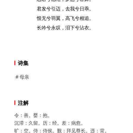
君发兮引迈，去我兮日乖。

恨无兮羽翼，高飞兮相追。

长吟兮永叹，泪下兮沾衣。

诗集
# 母亲
注解
令：善。婴：抱。

沉滞：久留。历：经。差：病愈。

旷：空。侍：侍侯。觐：拜见尊长。违：背。
