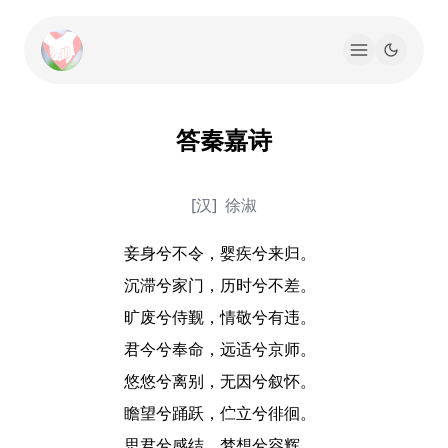
答秦嘉诗
[汉]
徐淑
妾身兮不令，婴疾兮来归。

沉滞兮家门，历时兮不差。

旷废兮侍觐，情敬兮有违。

君今兮奉命，远适兮京师。

悠悠兮离别，无因兮叙怀。

瞻望兮踊跃，伫立兮徘徊。

思君兮感结，梦想兮容辉。
