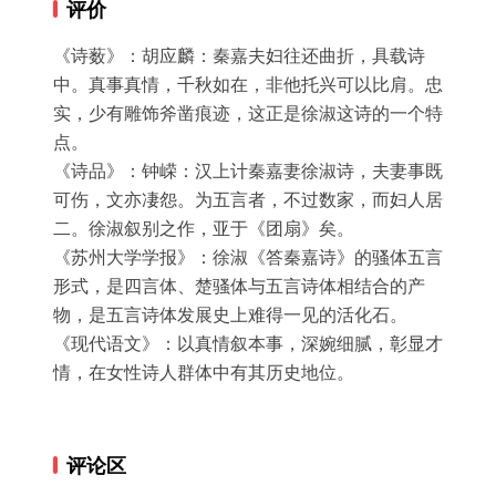
评价
《诗薮》：胡应麟：秦嘉夫妇往还曲折，具载诗
中。真事真情，千秋如在，非他托兴可以比肩。忠
实，少有雕饰斧凿痕迹，这正是徐淑这诗的一个特
点。

《诗品》：钟嵘：汉上计秦嘉妻徐淑诗，夫妻事既
可伤，文亦凄怨。为五言者，不过数家，而妇人居
二。徐淑叙别之作，亚于《团扇》矣。

《苏州大学学报》：徐淑《答秦嘉诗》的骚体五言
形式，是四言体、楚骚体与五言诗体相结合的产
物，是五言诗体发展史上难得一见的活化石。

《现代语文》：以真情叙本事，深婉细腻，彰显才
情，在女性诗人群体中有其历史地位。
评论区