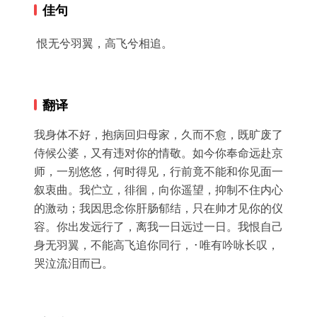
佳句
恨无兮羽翼，高飞兮相追。
翻译
我身体不好，抱病回归母家，久而不愈，既旷废了
侍候公婆，又有违对你的情敬。如今你奉命远赴京
师，一别悠悠，何时得见，行前竟不能和你见面一
叙衷曲。我伫立，徘徊，向你遥望，抑制不住内心
的激动；我因思念你肝肠郁结，只在帅才见你的仪
容。你出发远行了，离我一日远过一日。我恨自己
身无羽翼，不能高飞追你同行，·唯有吟咏长叹，
哭泣流泪而已。