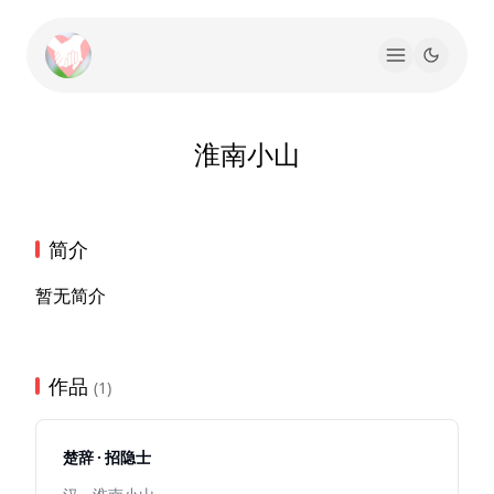
淮南小山
简介
暂无简介
作品
(1)
楚辞 · 招隐士