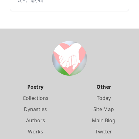
汉 - 淮南小山
Poetry
Other
Collections
Today
Dynasties
Site Map
Authors
Main Blog
Works
Twitter