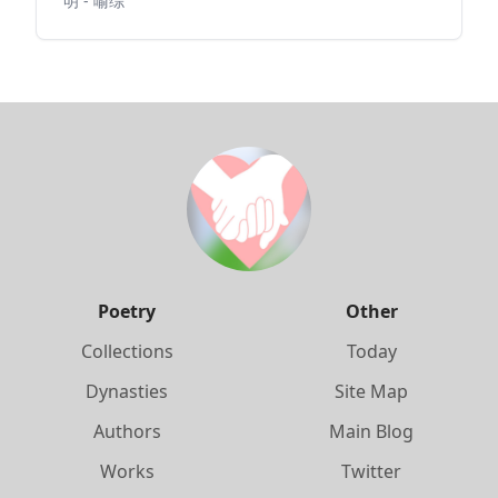
明 - 喻综
Poetry
Other
Collections
Today
Dynasties
Site Map
Authors
Main Blog
Works
Twitter