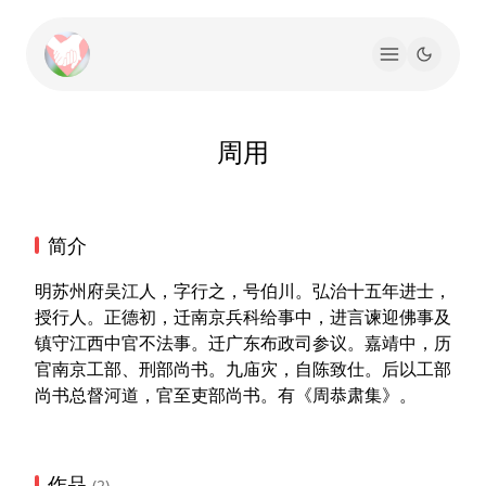
周用
简介
明苏州府吴江人，字行之，号伯川。弘治十五年进士，
授行人。正德初，迁南京兵科给事中，进言谏迎佛事及
镇守江西中官不法事。迁广东布政司参议。嘉靖中，历
官南京工部、刑部尚书。九庙灾，自陈致仕。后以工部
尚书总督河道，官至吏部尚书。有《周恭肃集》。
作品
(2)