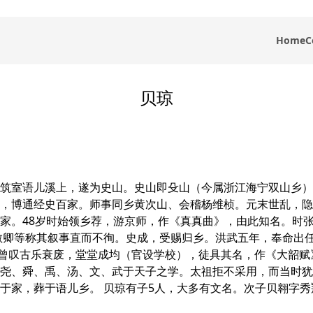
Home
C
贝琼
筑室语儿溪上，遂为史山。史山即殳山（今属浙江海宁双山乡）
，博通经史百家。师事同乡黄次山、会稽杨维桢。元末世乱，隐
家。48岁时始领乡荐，游京师，作《真真曲》，由此知名。时
李敏卿等称其叙事直而不徇。史成，受赐归乡。洪武五年，奉命出
。曾叹古乐衰废，堂堂成均（官设学校），徒具其名，作《大韶
尧、舜、禹、汤、文、武于天子之学。太祖拒不采用，而当时犹
于家，葬于语儿乡。 贝琼有子5人，大多有文名。次子贝翱字