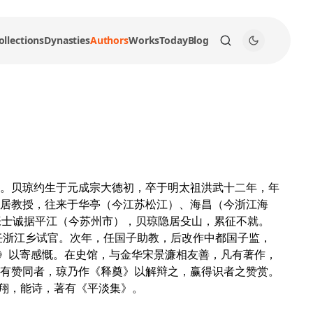
ollections
Dynasties
Authors
Works
Today
Blog
。贝琼约生于元成宗大德初，卒于明太祖洪武十二年，年
居教授，往来于华亭（今江苏松江）、海昌（今浙江海
张士诚据平江（今苏州市），贝琼隐居殳山，累征不就。
任浙江乡试官。次年，任国子助教，后改作中都国子监，
赋》以寄感慨。在史馆，与金华宋景濂相友善，凡有著作，
有赞同者，琼乃作《释奠》以解辩之，赢得识者之赞赏。
秀翔，能诗，著有《平淡集》。