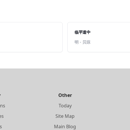
临平道中
明 - 贝琼
y
Other
ons
Today
es
Site Map
s
Main Blog