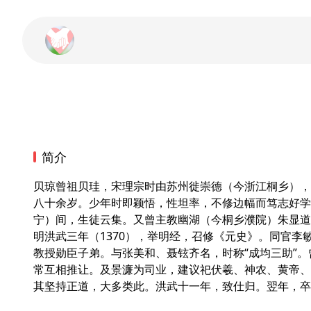
简介
贝琼曾祖贝珪，宋理宗时由苏州徙崇德（今浙江桐乡），
八十余岁。少年时即颖悟，性坦率，不修边幅而笃志好学
宁）间，生徒云集。又曾主教幽湖（今桐乡濮院）朱显道
明洪武三年（1370），举明经，召修《元史》。同官
教授勋臣子弟。与张美和、聂铉齐名，时称“成均三助”
常互相推让。及景濂为司业，建议祀伏羲、神农、黄帝、
其坚持正道，大多类此。洪武十一年，致仕归。翌年，卒