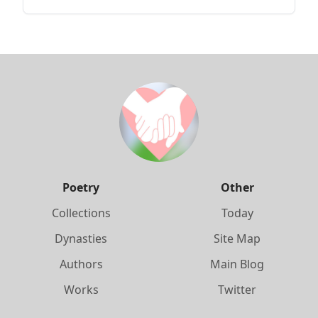
Poetry
Other
Collections
Today
Dynasties
Site Map
Authors
Main Blog
Works
Twitter