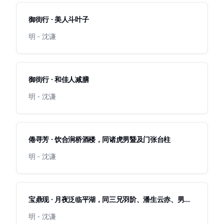
御街行 · 美人斗叶子
明 - 沈谦
御街行 · 和佳人减膳
明 - 沈谦
倦寻芳 · 饮合涧桥酒楼，同诸虎男暨及门张台柱
明 - 沈谦
宝鼎现 · 月夜泛临平湖，同三兄羽阶、潘生云赤、男圣
昭赋
明 - 沈谦