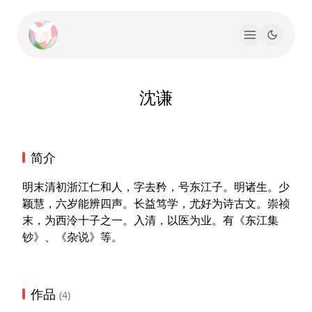
沈谦
简介
明末清初浙江仁和人，字去矜，号东江子。明诸生。少
颖慧，六岁能辨四声。长益笃学，尤好为诗古文。崇祯
末，为西泠十子之一。入清，以医为业。有《东江集
钞》、《杂说》等。
作品
(4)