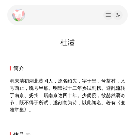
杜濬
简介
明末清初湖北黄冈人，原名绍先，字于皇，号茶村，又
号西止，晚号半翁。明崇祯十二年乡试副榜。避乱流转
于南京、扬州，居南京达四十年。少倜傥，欲赫然著奇
节，既不得于所试，遂刻意为诗，以此闻名。著有《变
雅堂集》。
作品
(0)