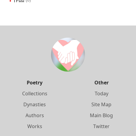
Poetry
Other
Collections
Today
Dynasties
Site Map
Authors
Main Blog
Works
Twitter