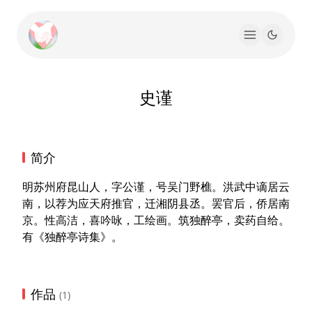
史谨
简介
明苏州府昆山人，字公谨，号吴门野樵。洪武中谪居云
南，以荐为应天府推官，迁湘阴县丞。罢官后，侨居南
京。性高洁，喜吟咏，工绘画。筑独醉亭，卖药自给。
有《独醉亭诗集》。
作品
(1)