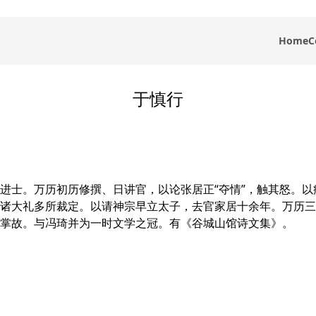
Home
C
于慎行
进士。万历初历修撰、日讲官，以论张居正“夺情”，触其怒。
诸大礼多所裁定。以请神宗早立太子，去官家居十余年。万历三
掌故。与冯琦并为一时文学之冠。有《谷城山馆诗文集》。