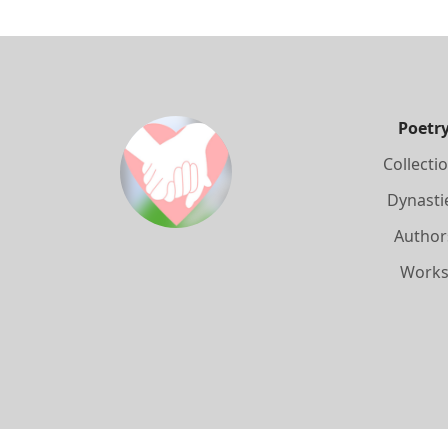
Poetr
Collecti
Dynasti
Author
Work