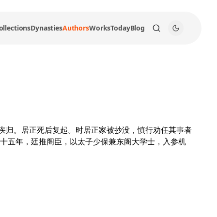
ollections
Dynasties
Authors
Works
Today
Blog
以疾归。居正死后复起。时居正家被抄没，慎行劝任其事者
十五年，廷推阁臣，以太子少保兼东阁大学士，入参机