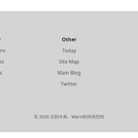
y
Other
ons
Today
es
Site Map
s
Main Blog
s
Twitter
©
2026
古韵今风 - Warn的诗词空间