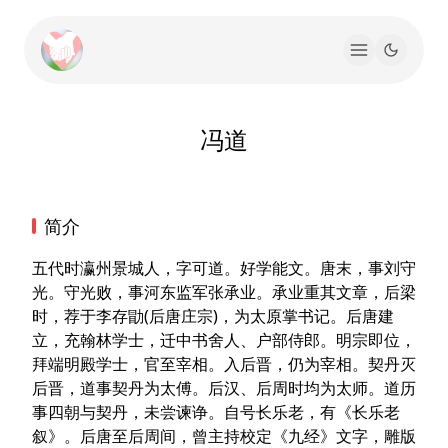
冯道
简介
五代时瀛州景城人，字可道。好学能文。唐末，事刘守
光。守光败，事河东监军张承业。承业重其文章，后梁
时，荐于李存勖(后唐庄宗)，为太原掌书记。后唐建
立，充翰林学士，迁中书舍人、户部侍郎。明宗即位，
拜端明殿学士，官至宰相。入后晋，仍为宰相。契丹灭
后晋，道事契丹为太傅。后汉、后周时均为太师。道历
事四朝与契丹，未尝谏诤。自号长乐老，有《长乐老
叙》。后唐至后周间，曾主持校定《九经》文字，雕版