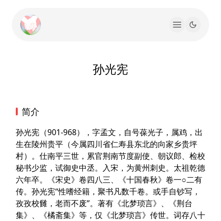
孙光宪
简介
孙光宪（901-968），字孟文，自号葆光子，属鸡，出
生在陵州贵平（今属四川省仁寿县东北的向家乡贵坪
村）。仕南平三世，累官荆南节度副使、朝议郎、检校
秘书少监，试御史中丞。入宋，为黄州刺史。太祖乾德
六年卒。《宋史》卷四八三、《十国春秋》卷一○二有
传。孙光宪“性嗜经籍，聚书凡数千卷。或手自钞写，
孜孜校雠，老而不废”。著有《北梦琐言》、《荆台
集》、《橘斋集》等，仅《北梦琐言》传世。词存八十