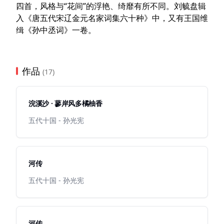
四首，风格与“花间”的浮艳、绮靡有所不同。刘毓盘辑
入《唐五代宋辽金元名家词集六十种》中，又有王国维
缉《孙中丞词》一卷。
作品
(17)
浣溪沙 · 蓼岸风多橘柚香
五代十国 - 孙光宪
河传
五代十国 - 孙光宪
河传