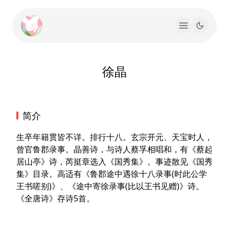
徐晶
简介
生卒年籍贯皆不详。排行十八。玄宗开元、天宝时人，
曾官鲁郡录事。晶善诗，与诗人蔡孚相唱和，有《蔡起
居山亭》诗，芮挺章选入《国秀集》。事迹散见《国秀
集》目录。高适有《鲁郡途中遇徐十八录事(时此公学
王书嗟别)》、《途中寄徐录事(比以王书见赠)》诗。
《全唐诗》存诗5首。