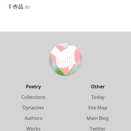
作品
(0)
Poetry
Other
Collections
Today
Dynasties
Site Map
Authors
Main Blog
Works
Twitter