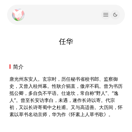
任华
简介
唐光州东安人。玄宗时，历任秘书省校书郎、监察御
史，又曾入桂州幕。性耿介狷直，傲岸不羁。曾为书历
抵公卿，多自负不平语。仕途坎，常自称“野人”、“逸
人”。曾至长安访李白，未遇，遂作长诗以寄。代宗
初，又以长诗寄蜀中之杜甫。又与高适善。大历间，怀
素以草书名动京师，华为作《怀素上人草书歌》。