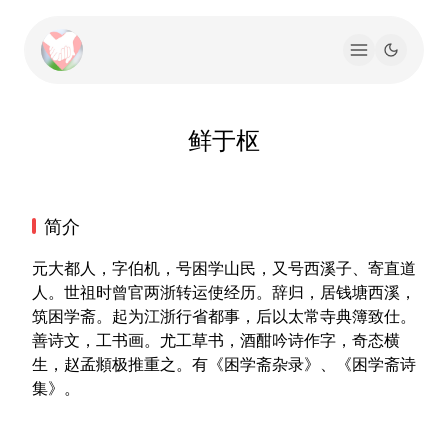
鲜于枢
简介
元大都人，字伯机，号困学山民，又号西溪子、寄直道
人。世祖时曾官两浙转运使经历。辞归，居钱塘西溪，
筑困学斋。起为江浙行省都事，后以太常寺典簿致仕。
善诗文，工书画。尤工草书，酒酣吟诗作字，奇态横
生，赵孟頫极推重之。有《困学斋杂录》、《困学斋诗
集》。