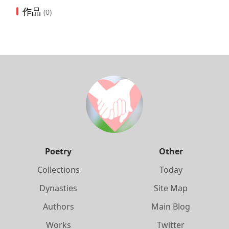
作品
(0)
Poetry
Other
Collections
Today
Dynasties
Site Map
Authors
Main Blog
Works
Twitter