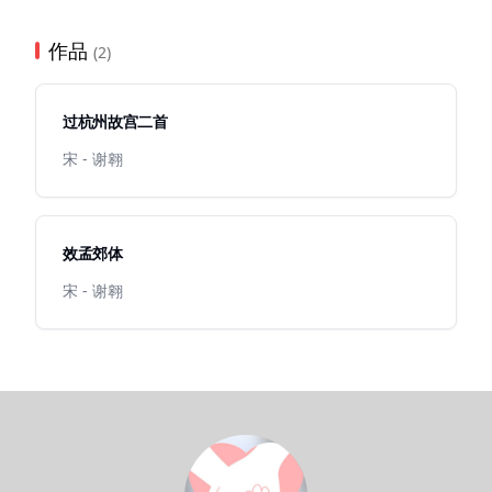
作品
(2)
过杭州故宫二首
宋 - 谢翱
效孟郊体
宋 - 谢翱