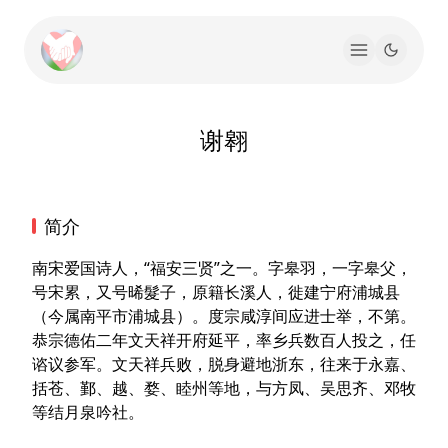
谢翱
简介
南宋爱国诗人，“福安三贤”之一。字皋羽，一字皋父，
号宋累，又号晞髮子，原籍长溪人，徙建宁府浦城县
（今属南平市浦城县）。度宗咸淳间应进士举，不第。
恭宗德佑二年文天祥开府延平，率乡兵数百人投之，任
谘议参军。文天祥兵败，脱身避地浙东，往来于永嘉、
括苍、鄞、越、婺、睦州等地，与方凤、吴思齐、邓牧
等结月泉吟社。