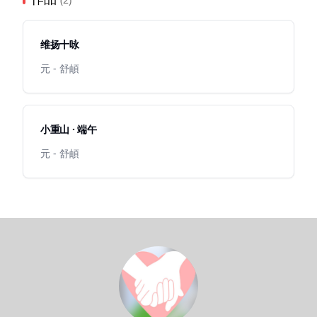
维扬十咏
元 - 舒頔
小重山 · 端午
元 - 舒頔