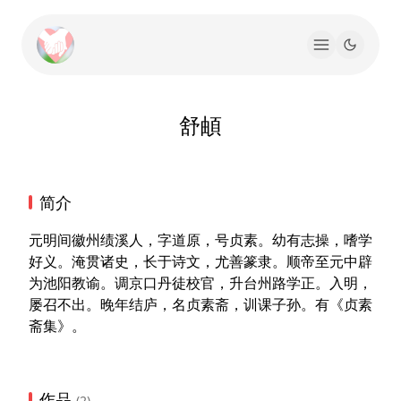
舒頔
简介
元明间徽州绩溪人，字道原，号贞素。幼有志操，嗜学
好义。淹贯诸史，长于诗文，尤善篆隶。顺帝至元中辟
为池阳教谕。调京口丹徒校官，升台州路学正。入明，
屡召不出。晚年结庐，名贞素斋，训课子孙。有《贞素
斋集》。
作品
(2)