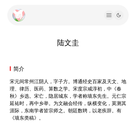
陆文圭
简介
宋元间常州江阴人，字子方。博通经史百家及天文、地
理、律历、医药、算数之学。宋度宗咸淳初，中《春
秋》乡选。宋亡，隐居城东，学者称墙东先生。元仁宗
延祐时，再中乡举。为文融会经传，纵横变化，莫测其
涯际，东南学者皆宗师之。朝廷数聘，以老疾辞。有
《墙东类稿》。