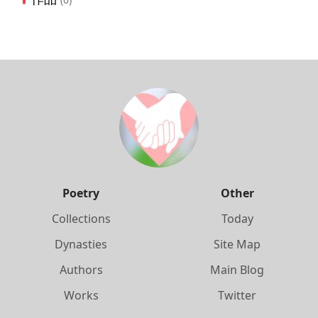
Poetry
Other
Collections
Today
Dynasties
Site Map
Authors
Main Blog
Works
Twitter