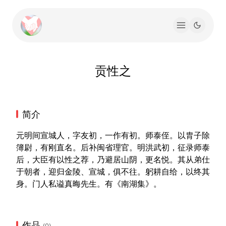
贡性之
简介
元明间宣城人，字友初，一作有初。师泰侄。以胄子除
簿尉，有刚直名。后补闽省理官。明洪武初，征录师泰
后，大臣有以性之荐，乃避居山阴，更名悦。其从弟仕
于朝者，迎归金陵、宣城，俱不往。躬耕自给，以终其
身。门人私谥真晦先生。有《南湖集》。
作品
(0)