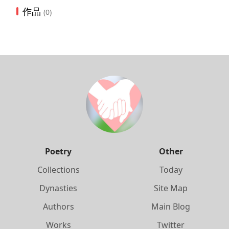
作品
(0)
Poetry
Other
Collections
Today
Dynasties
Site Map
Authors
Main Blog
Works
Twitter