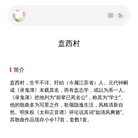
盍西村
简介
盍西村，生平不详。盱眙（今属江苏省）人。元代钟嗣
成《录鬼簿》未载其名，而有盍志学，或以为系一人。
《录鬼薄》把他列为“前辈已死名公”，称其为“学士”。
他的散曲多为写景之作，歌颂隐逸生活，风格清新自
然。明朱权《太和正音谱》评论说其词“如清风爽籁”。
其散曲作品现存小令17首，套数1套。