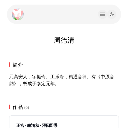
周德清
简介
元高安人，字挺斋。工乐府，精通音律。有《中原音
韵》，书成于泰定元年。
作品
(6)
正宫 · 塞鸿秋 · 浔阳即景