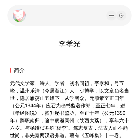
李孝光
简介
元代文学家、诗人、学者，初名同祖，字季和，号五
峰，温州乐清（今属浙江）人。少博学，以文章负名当
世，隐居雁荡山五峰下，从学者众。元顺帝至正四年
（公元1344年）应召为秘书监著作郎，至正七年，进
《孝经图说》，擢升秘书监丞。至正十年（公元1350
年）辞职南归，途中病逝同州（陕西大荔），享年六十
六岁。与杨维桢并称“杨李”。笃志复古，法古人而不趋
世尚，非先秦两汉语弗道。著有《五峰集》十一卷。