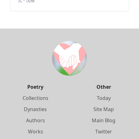
元 - 沈禧
Poetry
Other
Collections
Today
Dynasties
Site Map
Authors
Main Blog
Works
Twitter