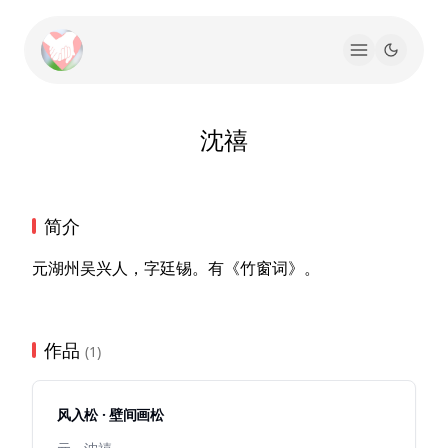
沈禧
简介
元湖州吴兴人，字廷锡。有《竹窗词》。
作品
(1)
风入松 · 壁间画松