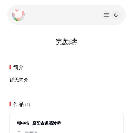
完颜璹
简介
暂无简介
作品
(1)
朝中措 · 襄阳古道灞陵桥