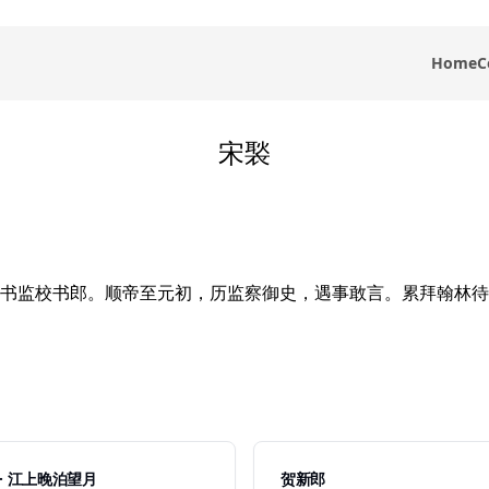
Home
C
宋褧
书监校书郎。顺帝至元初，历监察御史，遇事敢言。累拜翰林待
· 江上晚泊望月
贺新郎