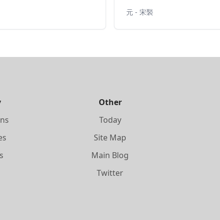
元 - 宋褧
y
Other
ons
Today
es
Site Map
s
Main Blog
s
Twitter