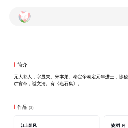
简介
元大都人，字显夫。宋本弟。泰定帝泰定元年进士，除秘
讲官卒，谥文清。有《燕石集》。
作品
(3)
江上阻风
婆罗门引 