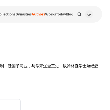
ollections
Dynasties
Authors
Works
Today
Blog
制，迁国子司业，与修宋辽金三史，以翰林直学士兼经筵