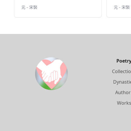
元 - 宋褧
元 - 宋褧
Poetr
Collecti
Dynasti
Author
Work