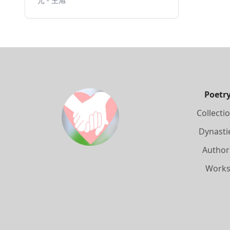
元 - 王旭
Poetr
Collecti
Dynasti
Author
Work