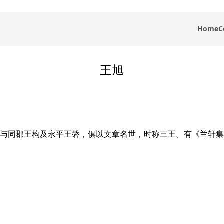
Home
C
王旭
与同郡王构及永平王磐，俱以文章名世，时称三王。有《兰轩集