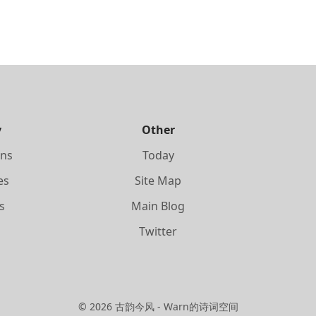
y
Other
ons
Today
es
Site Map
s
Main Blog
s
Twitter
©
2026
古韵今风 - Warn的诗词空间