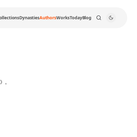
ollections
Dynasties
Authors
Works
Today
Blog
》。