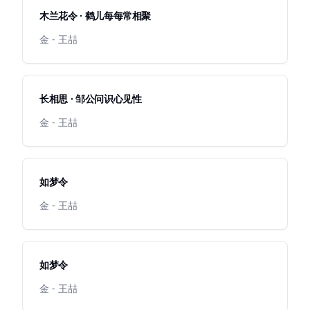
木兰花令 · 鹤儿每每常相聚
金 - 王喆
长相思 · 邹公问识心见性
金 - 王喆
如梦令
金 - 王喆
如梦令
金 - 王喆