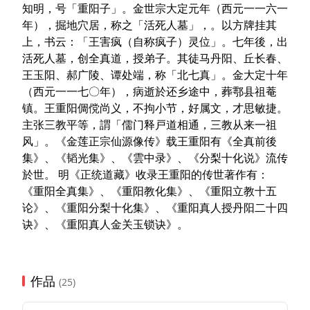
知明，号「重阳子」。金世宗大定元年（西元一一六一
年），掘地穴居，称之「活死人墓」，。以方牌挂其
上，书云：「王害疯（自称疯子）灵位」。七年後，出
活死人墓，创全真道，授弟子。其徒马丹阳、丘长春、
王玉阳、郝广陵、谭处端，称「北七真」。金大定十年
（西元一一七〇年），病逝於还乡途中，葬鄠县祖菴
镇。王重阳倜傥尚义，不拘小节，好属文，才思敏捷。
主张三教平等，謂「儒门释戸道相通，三教从来一祖
风」。《金莲正宗仙源像传》载王重阳有《全真前後
集》、《韬光集》、《雲中录》、《分梨十化说》流传
於世。 明《正统道藏》收录王重阳的传世著作有：
《重阳全真集》、《重阳教化集》、《重阳立教十五
论》、《重阳分梨十化集》、《重阳真人授丹阳二十四
诀》、《重阳真人金关玉锁诀》。
作品
(25)