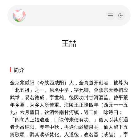
王喆
简介
金京兆咸阳（今陕西咸阳）人，全真道开创者，被尊为
「北五祖」之一。原名中孚，字允卿。金熙宗天眷初应
武举，易名德威，字世雄。後因功封甘河酒监。曾平荒
年乡匪，为乡人所倚重。海陵王正隆四年（西元一一五
九）六月望日，饮酒终南甘河镇，遇二仙，咏诗曰：
「四旬八上始遭逢，口诀传来便有功。」後人以其所遇
者为吕纯阳。翌年中秋，再遇仙於醴泉县，仙人留下五
篇歌颂，嘱其读毕焚化。入道後，改名嚞（或喆），字