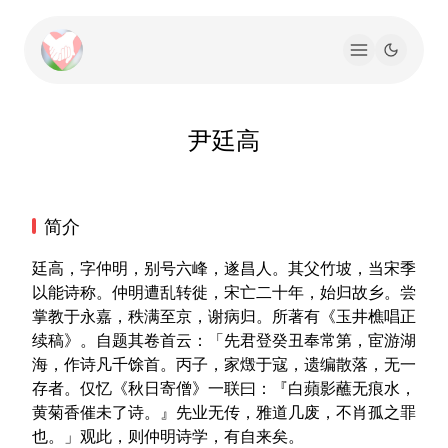
尹廷高
简介
廷高，字仲明，别号六峰，遂昌人。其父竹坡，当宋季
以能诗称。仲明遭乱转徙，宋亡二十年，始归故乡。尝
掌教于永嘉，秩满至京，谢病归。所著有《玉井樵唱正
续稿》。自题其卷首云：「先君登癸丑奉常第，宦游湖
海，作诗凡千馀首。丙子，家燬于寇，遗编散落，无一
存者。仅忆《秋日寄僧》一联曰：『白蘋影蘸无痕水，
黄菊香催未了诗。』先业无传，雅道几废，不肖孤之罪
也。」观此，则仲明诗学，有自来矣。