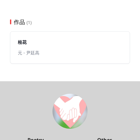
作品
(1)
桂花
元 - 尹廷高