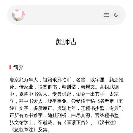
颜师古
简介
唐京兆万年人，祖籍琅邪临沂，名籀，以字显。颜之推
孙。传家业，博览群书，精训诂，善属文。高祖武德
中，累擢中书舍人、专典机密，诏令一出其手。太宗
立，拜中书舍人，旋坐事免。尝受诏于秘书省考定《五
经》文字，多所厘正。贞观七年，迁秘书少监，专典刊
正所有奇书难字，随疑剖析，曲尽其源。官终秘书监、
弘文馆学士。卒谥戴。有《匡谬正俗》、《汉书注》、
《急就章注》及集。