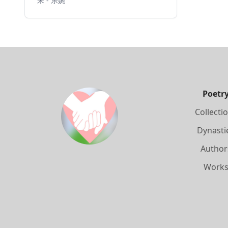
宋 - 乐婉
Poetr
Collecti
Dynasti
Author
Work