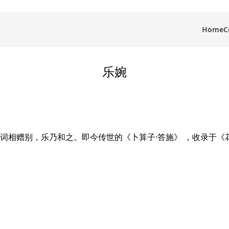
Home
C
乐婉
词相赠别，乐乃和之。即今传世的《卜算子·答施》 ，收录于《