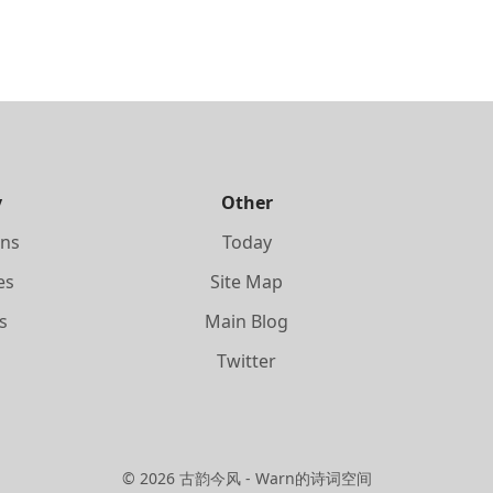
y
Other
ons
Today
es
Site Map
s
Main Blog
s
Twitter
©
2026
古韵今风 - Warn的诗词空间