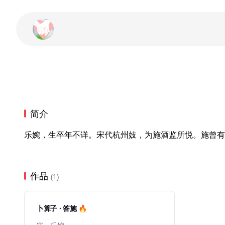
简介
乐婉，生卒年不详。宋代杭州妓，为施酒监所悦。施曾有
作品
(1)
卜算子 · 答施 🔥