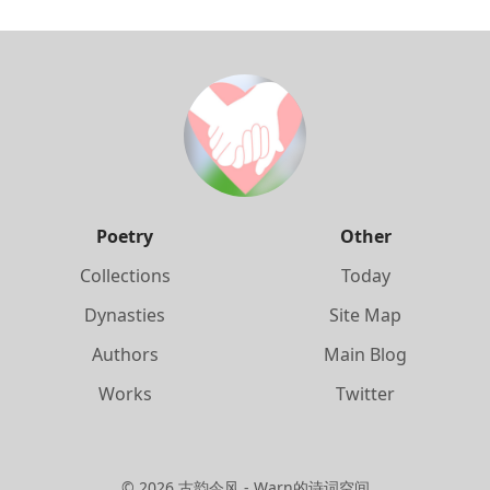
Poetry
Other
Collections
Today
Dynasties
Site Map
Authors
Main Blog
Works
Twitter
©
2026
古韵今风 - Warn的诗词空间