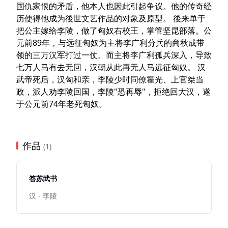
国仇家恨的矛盾，他本人也因此引起争议。他的传奇经
历使得他成为後世文艺作品的对象及原型。 後来单于
把公主嫁给李陵，做了匈奴右校王，掌管坚昆部落。公
元前89年，与远征匈奴为主将李广利分兵的商秋成带
领的三万汉军打过一仗。而主将李广利孤兵深入，导致
七万人马有去无回，汉朝从此再无人马远征匈奴。 汉
武帝死后，汉匈和亲，李陵少时同僚霍光、上官桀当
政，派人劝李陵回国，李陵"恐再辱"，拒绝回大汉，遂
于公元前74年老死匈奴。
作品
(1)
答苏武书
汉 - 李陵