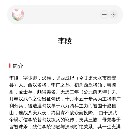
李陵
简介
李陵，字少卿，汉族，陇西成纪（今甘肃天水市秦安
县）人。西汉名将，李广之孙。初为西汉将领，善骑
射，爱士卒，颇得美名。天汉二年（公元前99年）九
月奉汉武帝之命出征匈奴，十月率五千步兵为主将李广
利分兵，後遭遇匈奴单于八万骑兵主力而被围于浚稽
山，连战八天八夜，终因寡不敌众而投降。 由于汉武
帝误听信李陵替匈奴练兵的讹传，夷其三族，母弟妻子
皆被诛杀，致使李陵彻底与汉朝断绝关系。其一生充满