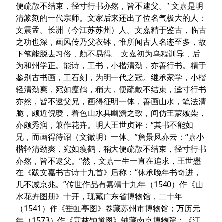
便疏散不结束，径寸行书亦然，皆不逮父。” 文嘉是明
清篆刻的一代宗师。文家后来还出了位名气极大的人：
文震孟。长洲（今江苏苏州）人。文嘉精于鉴古，临古
之功也深，画风传乃父衣钵，惟所闻古人名迹至多，故
下笔能脱去习俗，颇不易得。 文嘉初为乌程训导，后
为和州学正。能诗，工书，小楷清劲，亦善行书。精于
鉴别古书画，工石刻，为明一代之冠。继承家学，小楷
轻清劲爽，宛如瘦鹤，稍大，便疏散不结束，迳寸行书
亦然，皆不逮父兄，画得征明一体，善画山水，笔法清
脆，颇近倪瓒，着色山水具幽澹之致，间仿王蒙皴染，
亦颇秀润，兼作花卉。明人王世贞评：“其书不能如
兄，而画得待诏（文徵明）一体。”詹景凤亦云：“嘉小
楷轻清劲爽，宛如瘦鹤，稍大便疏散不结束，径寸行书
亦然，皆不逮父。”然，文嘉一生一直在追求，王世懋
在《跋文嘉书古诗十九首》后称：“休承晚年书奇进，
几不减京兆。”传世作品有嘉靖十九年（1540）作《山
水花卉图册》十开，现藏广东省博物馆，二十年
（1541）作《垂虹亭图》卷藏苏州市博物馆；万历元
年（1573）作《寒林钟馗图》轴藏南京博物院；《江