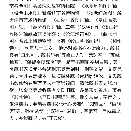
南春色图》卷藏沈阳故宫博物院；《水亭觅句图》轴、
《设色山水图》轴藏辽宁省博物馆；《秋塘红藕图》藏
天津市艺术博物馆；《石湖小景图》轴、《夏山高隐
图》轴、《琵琶行图》轴、二年（1574）作《溪山行
旅图》轴藏故宫博物院；《沧江渔笛图》、《曲水园
图》卷藏上海博物馆。著有《钤山堂书画记》、《和州
诗》。 享年八十三岁。 他还对藏书亦不遗余力，藏书
楼有“归来堂”，藏书印有“五峰山人”、“元珠室”、“五峰
樵客”、“肇锡余以嘉名”等。精于书画和鉴别古籍，著
名藏书家项元汴每遇到宋椠元刻时，则聘文彭、文嘉兄
弟，为其鉴定版本，故项墨林藏书皆精妙绝伦。文氏藏
书散佚约在明万历末年至崇祯间，清代藏书家如张均
衡、张金吾等曾收藏有文氏旧藏，多是宋刻善本。著有
《和州诗》、《严氏书画记》等。孙文从鼎，字定之，
继承藏书，并另有藏书处为“心远阁”、“园贤堂”、“惜阴
斋”等。孙文从简（1574～1648），字彦可，号枕霞老
人，亦能藏书，有“开云楼”。