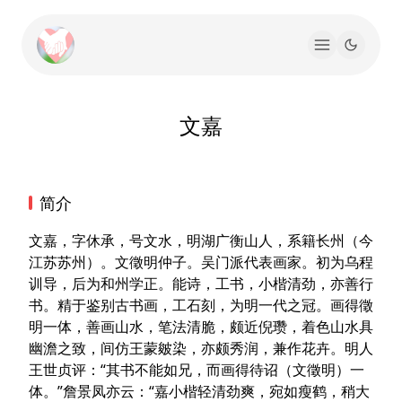
文嘉
简介
文嘉，字休承，号文水，明湖广衡山人，系籍长州（今
江苏苏州）。文徵明仲子。吴门派代表画家。初为乌程
训导，后为和州学正。能诗，工书，小楷清劲，亦善行
书。精于鉴别古书画，工石刻，为明一代之冠。画得徵
明一体，善画山水，笔法清脆，颇近倪瓒，着色山水具
幽澹之致，间仿王蒙皴染，亦颇秀润，兼作花卉。明人
王世贞评：“其书不能如兄，而画得待诏（文徵明）一
体。”詹景凤亦云：“嘉小楷轻清劲爽，宛如瘦鹤，稍大