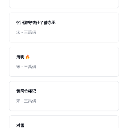
忆旧游寄致仕了倩寺丞
宋 - 王禹偁
清明 🔥
宋 - 王禹偁
黄冈竹楼记
宋 - 王禹偁
对雪