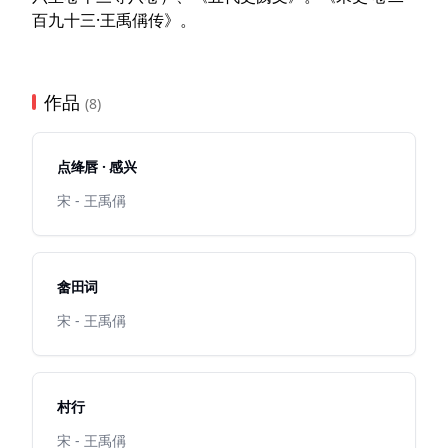
百九十三·王禹偁传》。
作品
(8)
点绛唇 · 感兴
宋 - 王禹偁
畲田词
宋 - 王禹偁
村行
宋 - 王禹偁