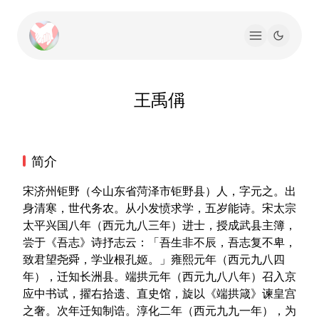
王禹偁
简介
宋济州钜野（今山东省菏泽市钜野县）人，字元之。出
身清寒，世代务农。从小发愤求学，五岁能诗。宋太宗
太平兴国八年（西元九八三年）进士，授成武县主簿，
尝于《吾志》诗抒志云：「吾生非不辰，吾志复不卑，
致君望尧舜，学业根孔姬。」雍熙元年（西元九八四
年），迁知长洲县。端拱元年（西元九八八年）召入京
应中书试，擢右拾遗、直史馆，旋以《端拱箴》谏皇宫
之奢。次年迁知制诰。淳化二年（西元九九一年），为