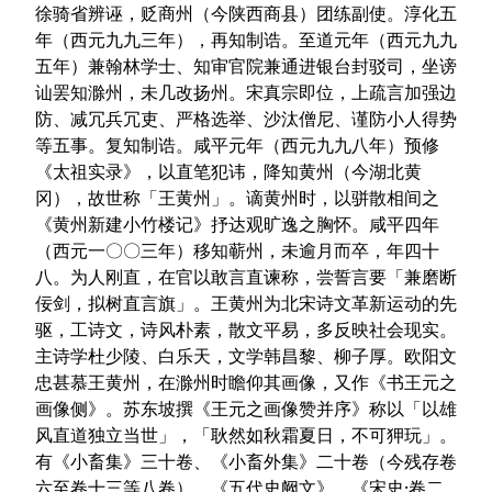
徐骑省辨诬，贬商州（今陕西商县）团练副使。淳化五
年（西元九九三年），再知制诰。至道元年（西元九九
五年）兼翰林学士、知审官院兼通进银台封驳司，坐谤
讪罢知滁州，未几改扬州。宋真宗即位，上疏言加强边
防、减冗兵冗吏、严格选举、沙汰僧尼、谨防小人得势
等五事。复知制诰。咸平元年（西元九九八年）预修
《太祖实录》，以直笔犯讳，降知黄州（今湖北黄
冈），故世称「王黄州」。谪黄州时，以骈散相间之
《黄州新建小竹楼记》抒达观旷逸之胸怀。咸平四年
（西元一〇〇三年）移知蕲州，未逾月而卒，年四十
八。为人刚直，在官以敢言直谏称，尝誓言要「兼磨断
佞剑，拟树直言旗」。王黄州为北宋诗文革新运动的先
驱，工诗文，诗风朴素，散文平易，多反映社会现实。
主诗学杜少陵、白乐天，文学韩昌黎、柳子厚。欧阳文
忠甚慕王黄州，在滁州时瞻仰其画像，又作《书王元之
画像侧》。苏东坡撰《王元之画像赞并序》称以「以雄
风直道独立当世」，「耿然如秋霜夏日，不可狎玩」。
有《小畜集》三十卷、《小畜外集》二十卷（今残存卷
六至卷十三等八卷）、《五代史阙文》。《宋史·卷二