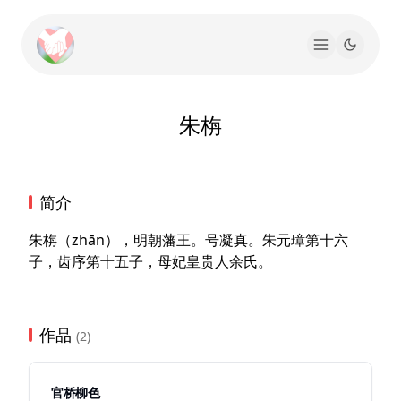
朱栴
简介
朱栴（zhān），明朝藩王。号凝真。朱元璋第十六
子，齿序第十五子，母妃皇贵人余氏。
作品
(2)
官桥柳色