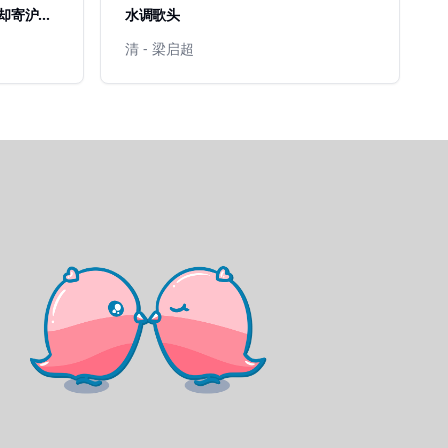
渡却寄沪上
水调歌头
清 - 梁启超