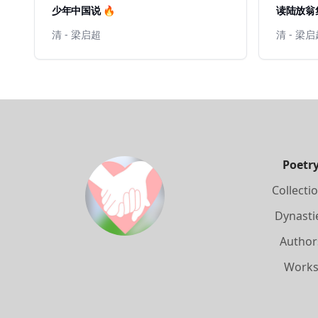
少年中国说 🔥
读陆放翁集
清 - 梁启超
清 - 梁
Poetr
Collecti
Dynasti
Author
Work