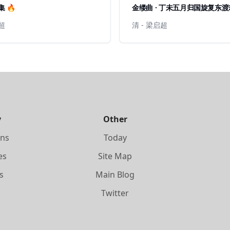
 🔥
金缕曲 · 丁未五月归国旋复东
诸君子
启超
清 - 梁启超
y
Other
ons
Today
es
Site Map
s
Main Blog
s
Twitter