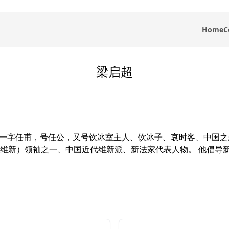
Home
C
梁启超
，字卓如，一字任甫，号任公，又号饮冰室主人、饮冰子、哀时客、中
维新）领袖之一、中国近代维新派、新法家代表人物。 他倡导