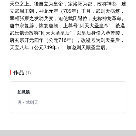
天空之上。後自立为皇帝，定洛阳为都，改称神都，建
立武周王朝，神龙元年（705年）正月，武则天病笃，
宰相张柬之发动兵变，迫使武氏退位，史称神龙革命。
唐中宗复辟，恢复唐朝，上尊号“则天大圣皇帝”，後遵
武氏遗命改称“则天大圣皇后”，以皇后身份入葬乾陵，
唐玄宗开元四年（公元716年），改谥号为则天皇后，
天宝八年（公元749年），加谥则天顺圣皇后。
作品
(1)
如意娘
唐 - 武则天