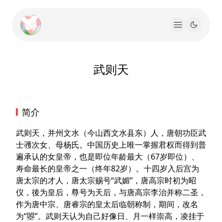
武则天
简介
武则天，并州文水（今山西文水县东）人，唐朝功臣武
士彟次女、母杨氏。中国历史上唯一掌握君权而得到普
遍承认的女皇帝，也是即位年龄最大（67岁即位）、
寿命最长的皇帝之一（终年82岁）。十四岁入后宫为
唐太宗的才人，唐太宗赐号“武媚”，唐高宗时初为昭
仪，後为皇后，尊号为天后，与唐高宗李治并称二圣，
作为唐中宗、唐睿宗的皇太后临朝称制，期间，改名
为“曌”。武则天认为自己好像日、月一样崇高，凌挂于