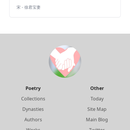
宋 - 徐君宝妻
Poetry
Other
Collections
Today
Dynasties
Site Map
Authors
Main Blog