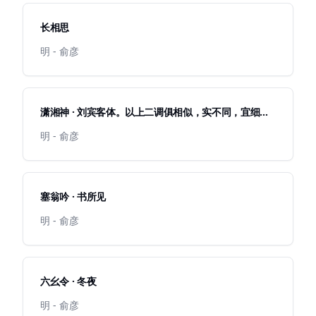
长相思
明 - 俞彦
潇湘神 · 刘宾客体。以上二调俱相似，实不同，宜细辨
之
明 - 俞彦
塞翁吟 · 书所见
明 - 俞彦
六幺令 · 冬夜
明 - 俞彦