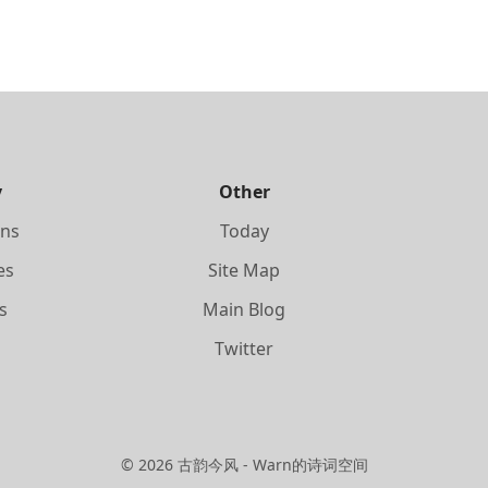
y
Other
ons
Today
es
Site Map
s
Main Blog
s
Twitter
©
2026
古韵今风 - Warn的诗词空间