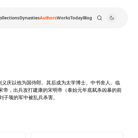
ollections
Dynasties
Authors
Works
Today
Blog
，刘义庆以他为国侍郎。其后成为太学博士、中书舍人。临
的宋帝，出兵攻打建康的宋明帝（泰始元年底弑杀凶暴的前
刘子顼的军中被乱兵杀害。