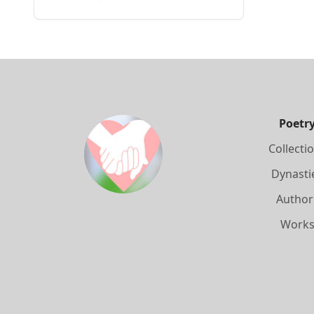
Poetr
Collecti
Dynasti
Author
Work