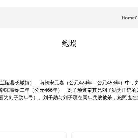
Home
C
鲍照
兰陵县长城镇）。南朝宋元嘉（公元424年—公元453年）中
朝宋泰始二年（公元466年），刘子顼遵奉其兄刘子勋为正统
义嘉为刘子勋年号）。刘子勋与刘子顼在同年兵败被杀，鲍照也在