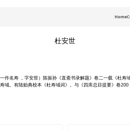
Home
C
杜安世
一作名寿 ，字安世）陈振孙《直斋书录解题》卷二一载《杜寿域
寿域。有陆贻典校本《杜寿域词》。与《四库总目提要》卷200