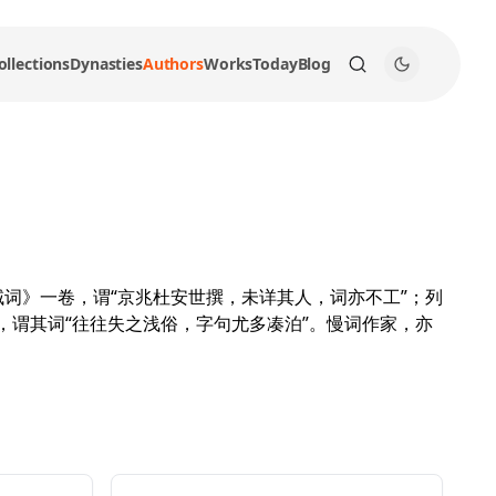
ollections
Dynasties
Authors
Works
Today
Blog
词》一卷，谓“京兆杜安世撰，未详其人，词亦不工”；列
，谓其词“往往失之浅俗，字句尤多凑泊”。慢词作家，亦