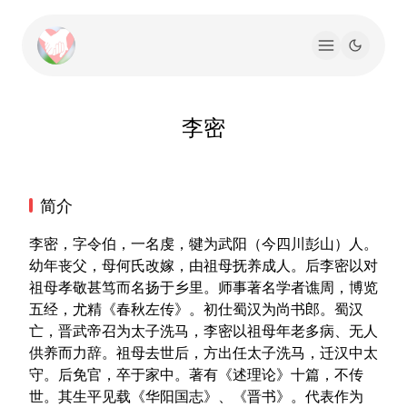
李密
简介
李密，字令伯，一名虔，犍为武阳（今四川彭山）人。
幼年丧父，母何氏改嫁，由祖母抚养成人。后李密以对
祖母孝敬甚笃而名扬于乡里。师事著名学者谯周，博览
五经，尤精《春秋左传》。初仕蜀汉为尚书郎。蜀汉
亡，晋武帝召为太子洗马，李密以祖母年老多病、无人
供养而力辞。祖母去世后，方出任太子洗马，迁汉中太
守。后免官，卒于家中。著有《述理论》十篇，不传
世。其生平见载《华阳国志》、《晋书》。代表作为