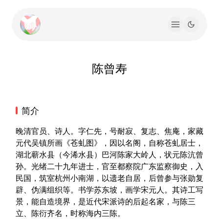
陈曾寿
简介
晚清官员、诗人。字仁先，号耐寂、复志、焦庵，家藏
元代吴镇所画《苍虬图》，因以名阁，自称苍虬居士，
湖北蕲水县（今浠水县）巴河陈家大岭人，状元陈沆曾
孙。光绪二十九年进士，官至都察院广东监察御史，入
民国，筑室杭州小南湖，以遗老自居，后曾参与张勋复
辟、伪满组织等。书学苏东坡，画学宋元人。其诗工写
景，能自造境界，是近代宋派诗的后起名家，与陈三
立、陈衍齐名，时称海内三陈。