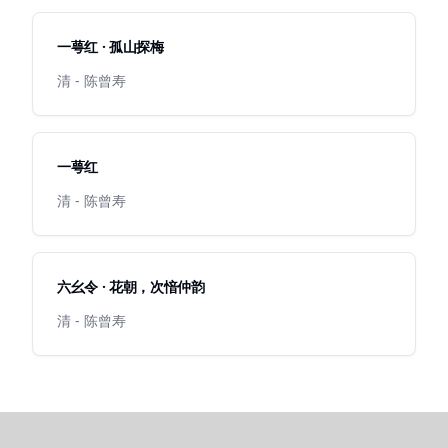
一萼红 · 孤山探梅
清 - 陈曾寿
一萼红
清 - 陈曾寿
六幺令 · 花朝，次愔仲韵
清 - 陈曾寿