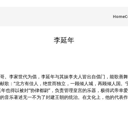
Home
C
李延年
哥。李家世代为倡，李延年与其妹李夫人皆出自倡门，能歌善舞
献歌：“北方有佳人，绝世而独立，一顾倾人城，再顾倾人国。
年也得以被封“协律都尉”，负责管理皇宫的乐器，极得武帝幸爱
的音乐著述无一不为了封建王朝的统治。在文化上，他的代表作