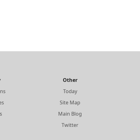
y
Other
ons
Today
es
Site Map
s
Main Blog
s
Twitter