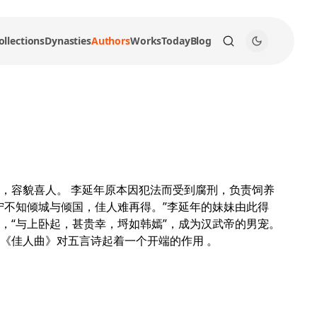
ollections
Dynasties
Authors
Works
Today
Blog
，容貌喜人。 李延年原本因犯法而受到腐刑，负责饲养
宁不知倾城与倾国，佳人难再得。”李延年的妹妹由此得
，“与上卧起，甚贵幸，埒如韩嫣”，成为汉武帝的男宠。
《佳人曲》对五言诗起着一个开端的作用 。