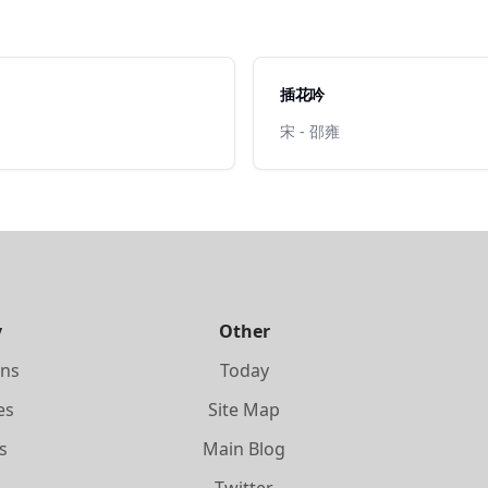
插花吟
宋 - 邵雍
y
Other
ons
Today
es
Site Map
s
Main Blog