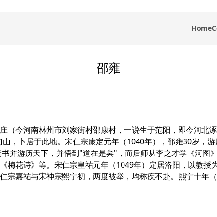
Home
C
邵雍
庄（今河南林州市刘家街村邵康村，一说生于范阳，即今河北涿
苏门山，卜居于此地。宋仁宗康定元年（1040年），邵雍30岁
读书并游历天下，并悟到"道在是矣"，而后师从李之才学《河图
梅花诗》等。宋仁宗皇祐元年（1049年）定居洛阳，以教授为
仁宗嘉祐与宋神宗熙宁初，两度被举，均称疾不赴。熙宁十年（1