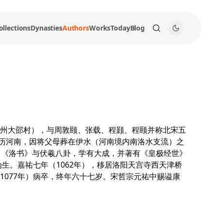
ollections
Dynasties
Authors
Works
Today
Blog
州大邵村），与周敦颐、张载、程颢、程颐并称北宋五
，游历河南，因将父母葬在伊水（河南境内南洛水支流）之
》《洛书》与伏羲八卦，学有大成，并著有《皇极经世》
生。嘉祐七年（1062年），移居洛阳天宫寺西天津桥
077年）病卒，终年六十七岁。宋哲宗元祐中赐谥康