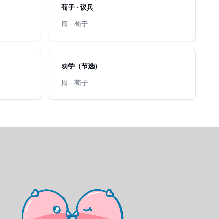
荀子 · 议兵
周 - 荀子
劝学（节选）
周 - 荀子