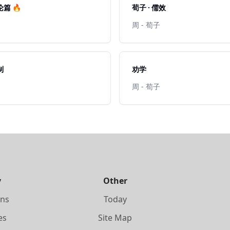
论篇 🔥
荀子 · 儒效
周 - 荀子
制
劝学
周 - 荀子
y
Other
ons
Today
es
Site Map