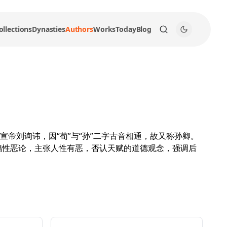
ollections
Dynasties
Authors
Works
Today
Blog
帝刘询讳，因“荀”与“孙”二字古音相通，故又称孙卿。
倡性恶论，主张人性有恶，否认天赋的道德观念，强调后