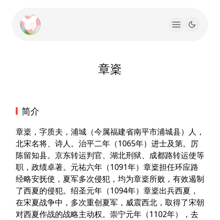
章楶
简介
章楶，字质夫，浦城（今属福建省南平市浦城县）人，
北宋名将、诗人。治平二年（1065年）进士及第。厉
陈留知县。京东转运判官、湖北刑狱、成都路转运使等
职，政绩卓著。元祐六年（1091年）章楶担任环应路
经略安抚使，夏军多次侵犯，均为章楶所败，有效遏制
了西夏的侵犯。绍圣元年（1094年）章楶出兵西夏，
在宋夏战争中，多次重创夏军，威震西北，取得了宋朝
对西夏作战的战略主动权。崇宁元年（1102年），去