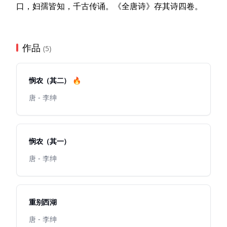
口，妇孺皆知，千古传诵。《全唐诗》存其诗四卷。
作品
(5)
悯农（其二） 🔥
唐 - 李绅
悯农（其一）
唐 - 李绅
重别西湖
唐 - 李绅