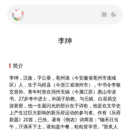
李绅
简介
李绅，汉族，字公垂，亳州谯（今安徽省亳州市谯城
区）人，生于乌程县（今浙江省湖州市），中书令李敬
玄曾孙。青年时曾在润州无锡（今属江苏）惠山寺读
书。27岁考中进士，补国子助教。与元稹、白居易交
游甚密，他一生最闪光的部分在于诗歌，他是在文学史
上产生过巨大影响的新乐府运动的参与者。作有《乐府
新题》20首，已佚。著有《悯农》诗两首：“锄禾日当
午，汗滴禾下土，谁知盘中餐，粒粒皆辛苦。”脍炙人