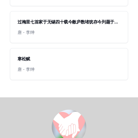
过梅里七首家于无锡四十载今敝庐数堵犹存今列题于后
忆西湖双鸂鶒
唐 - 李绅
寒松赋
唐 - 李绅