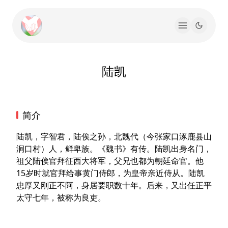
陆凯
简介
陆凯，字智君，陆俟之孙，北魏代（今张家口涿鹿县山
涧口村）人，鲜卑族。《魏书》有传。陆凯出身名门，
祖父陆俟官拜征西大将军，父兄也都为朝廷命官。他
15岁时就官拜给事黄门侍郎，为皇帝亲近侍从。陆凯
忠厚又刚正不阿，身居要职数十年。后来，又出任正平
太守七年，被称为良吏。