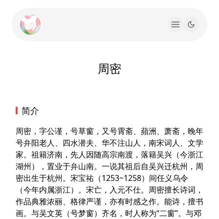
周密
简介
周密，字公谨，号草窗，又号霄斋、蘋洲、萧斋，晚年
号弁阳老人、四水潜夫、华不注山人，南宋词人、文学
家。祖籍济南，先人因随高宗南渡，落籍吴兴（今浙江
湖州），置业于弁山南。一说其祖后自吴兴迁杭州，周
密出生于杭州。宋宝祐（1253~1258）间任义乌令
（今年内属浙江）。宋亡，入元不仕。周密擅长诗词，
作品典雅浓丽、格律严谨，亦有时感之作。能诗，擅书
画。与吴文英（号梦窗）齐名，时人称为“二窗”。与邓