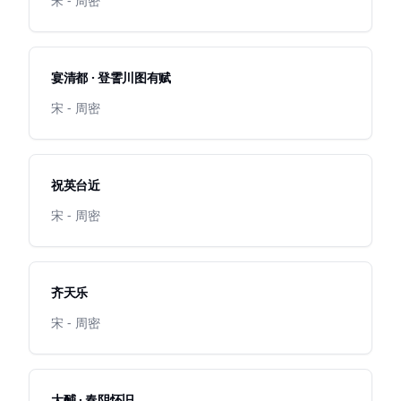
宋 - 周密
宴清都 · 登霅川图有赋
宋 - 周密
祝英台近
宋 - 周密
齐天乐
宋 - 周密
大酺 · 春阴怀旧