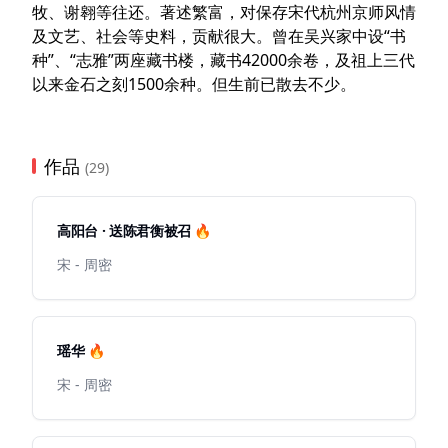
牧、谢翱等往还。著述繁富，对保存宋代杭州京师风情
及文艺、社会等史料，贡献很大。曾在吴兴家中设“书
种”、“志雅”两座藏书楼，藏书42000余卷，及祖上三代
以来金石之刻1500余种。但生前已散去不少。
作品
(29)
高阳台 · 送陈君衡被召 🔥
宋 - 周密
瑶华 🔥
宋 - 周密