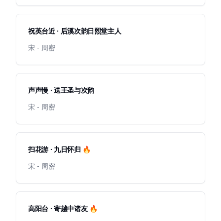
祝英台近 · 后溪次韵日熙堂主人
宋 - 周密
声声慢 · 送王圣与次韵
宋 - 周密
扫花游 · 九日怀归 🔥
宋 - 周密
高阳台 · 寄越中诸友 🔥