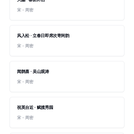
宋 - 周密
风入松 · 立春日即席次寄闲韵
宋 - 周密
闻鹊喜 · 吴山观涛
宋 - 周密
祝英台近 · 赋揽秀园
宋 - 周密