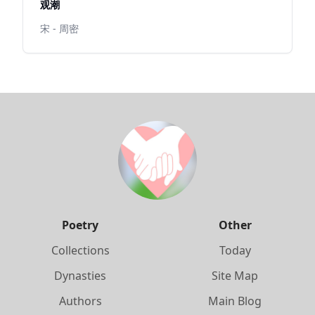
观潮
宋 - 周密
Poetry
Other
Collections
Today
Dynasties
Site Map
Authors
Main Blog