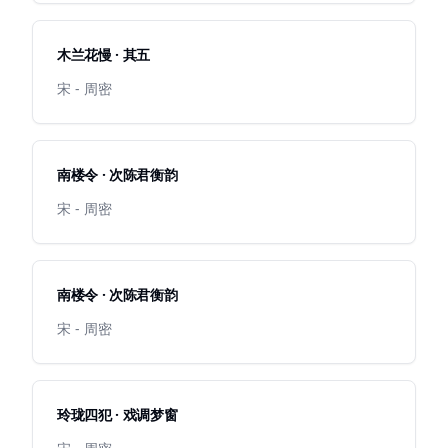
木兰花慢 · 其五
宋 - 周密
南楼令 · 次陈君衡韵
宋 - 周密
南楼令 · 次陈君衡韵
宋 - 周密
玲珑四犯 · 戏调梦窗