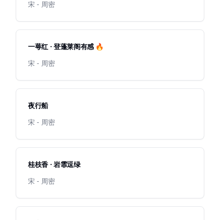
宋 - 周密
一萼红 · 登蓬莱阁有感 🔥
宋 - 周密
夜行船
宋 - 周密
桂枝香 · 岩霏逗绿
宋 - 周密