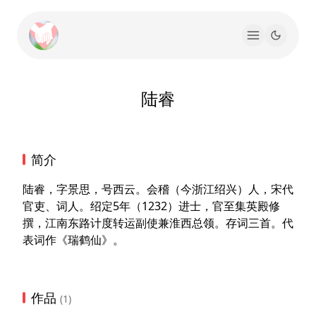
陆睿
简介
陆睿，字景思，号西云。会稽（今浙江绍兴）人，宋代
官吏、词人。绍定5年（1232）进士，官至集英殿修
撰，江南东路计度转运副使兼淮西总领。存词三首。代
表词作《瑞鹤仙》。
作品
(1)