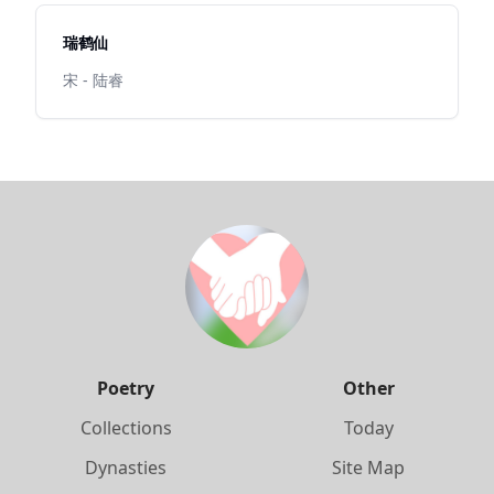
瑞鹤仙
宋 - 陆睿
Poetry
Other
Collections
Today
Dynasties
Site Map